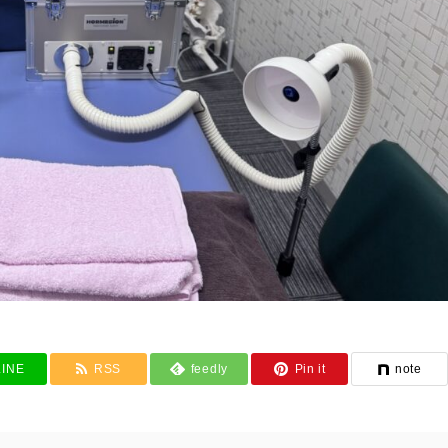
LINE
RSS
feedly
Pin it
note