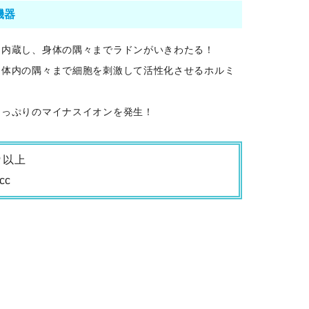
機器
内蔵し、​身体の隅々までラドンがいきわたる！​
、体内の隅々まで細胞を刺激して​活性化させるホルミ
たっぷりのマイナスイオンを発生！
/㎥以上
cc